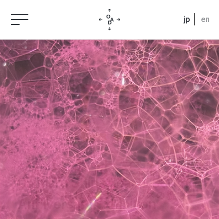
jp
en
Daimaru Shinsaibashi 300th
Anniversary Exhibition