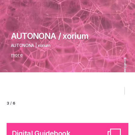
“Hitomasu Art Museum” – A
Takakura kazuki etc. ／
Phoenix Banquet Soaring
“Hyper Oriental” - Character
A Legacy of Chairs / Carl
Toward the Future
Matrix -
AUTONONA / xorium
Hansen ＆ Søn
Tomoya Tsukamoto
大丸心斎橋店開業300周年 ひとます美術館 ＝未来へはばたくフ
たかくらかずき企画展『ハイパーオリエンタル』-キャラクターマトリ
ェニックスの餐宴＝ 黒田征太郎 / コシノヒロコ ほか
AUTONONA | xorium
受け継がれる椅子の美学 | カール・ハンセン＆サン
塚本智也 個展「光の循環」 | 塚本智也
クス- | たかくらかずき
more
more
more
more
more
Scroll Down
3
/
6
Digital Guidebook