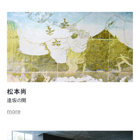
松本尚
逢坂の関
more