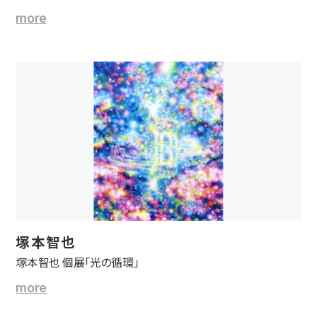
more
塚本智也
塚本智也 個展「光の循環」
more