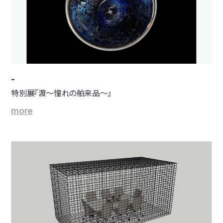
-
特別展『渡～憧れの舶来品～』
more