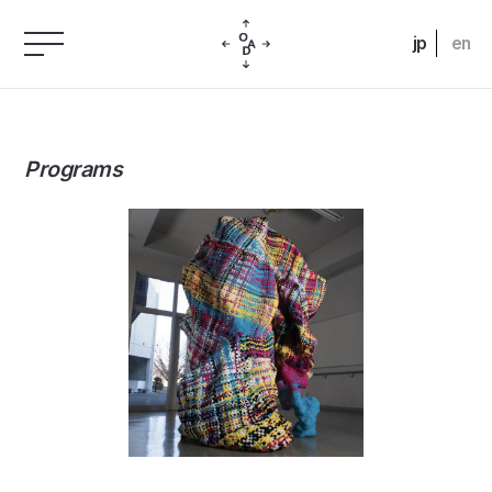
jp
en
Programs