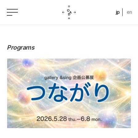
jp
en
Programs