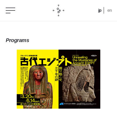
jp
en
Programs