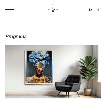
jp
en
Programs