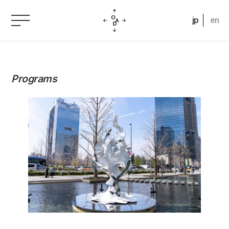
jp
en
Programs