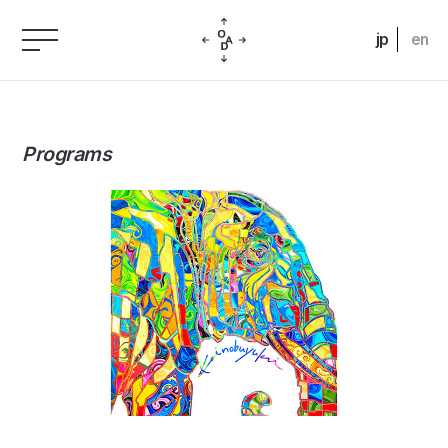
jp
en
Programs