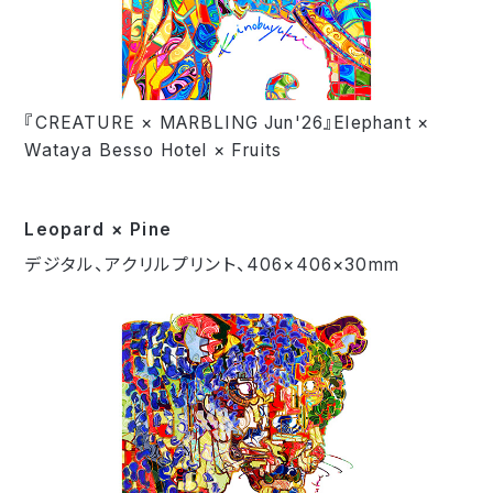
『CREATURE × MARBLING Jun'26』Elephant ×
Wataya Besso Hotel × Fruits
Leopard × Pine
デジタル、アクリルプリント、406×406×30mm