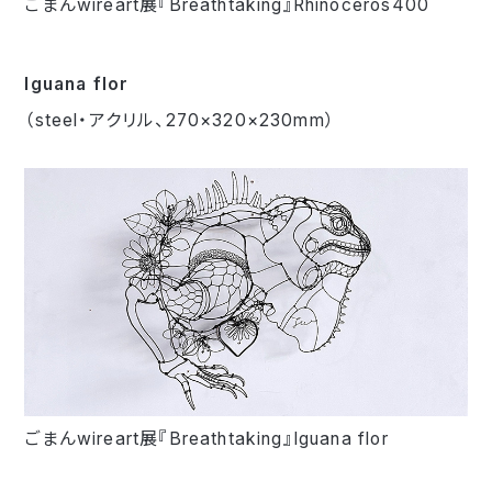
ごまんwireart展『Breathtaking』Rhinoceros400
Iguana flor
（steel・アクリル、270×320×230mm）
ごまんwireart展『Breathtaking』Iguana flor