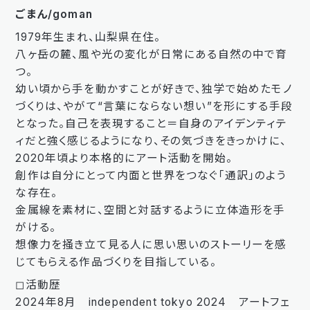
ごまん/goman
1979年生まれ、山梨県在住。
八ヶ岳の麓、風や光の変化が日常にある自然の中で育
つ。
幼い頃から手を動かすことが好きで、独学で始めたモノ
づくりは、やがて“言葉にならない想い”を形にする手段
となった。自己を表現すること＝自身のアイデンティテ
ィだと強く感じるようになり、その気づきをきっかけに、
2020年頃より本格的にアート活動を開始。
創作は自分にとって内面と世界をつなぐ「通訳」のよう
な存在。
金属線を素材に、空間と対話するように立体造形を手
がける。
想像力を掻き立て見る人に思い思いのストーリーを感
じてもらえる作品づくりを目指している。
◻︎活動歴
2024年8月 independent tokyo 2024 アートフェ