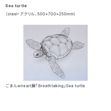
Sea turtle
（steel・アクリル、500×700×250mm）
ごまんwireart展『Breathtaking』Sea turtle