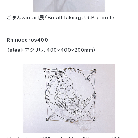
ごまんwireart展『Breathtaking』J.R.B / circle
Rhinoceros400
（steel・アクリル、400×400×200mm）