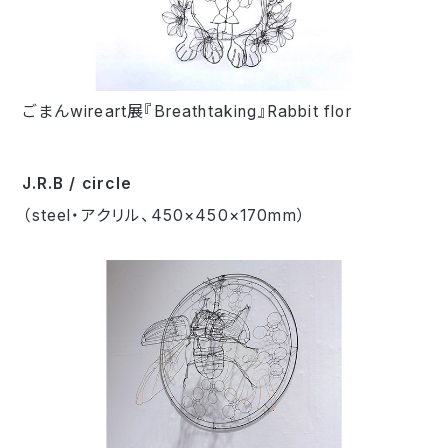
ごまんwireart展『Breathtaking』Rabbit flor
J.R.B / circle
（steel・アクリル、450×450×170mm）