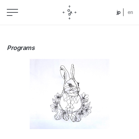
jp
en
Programs