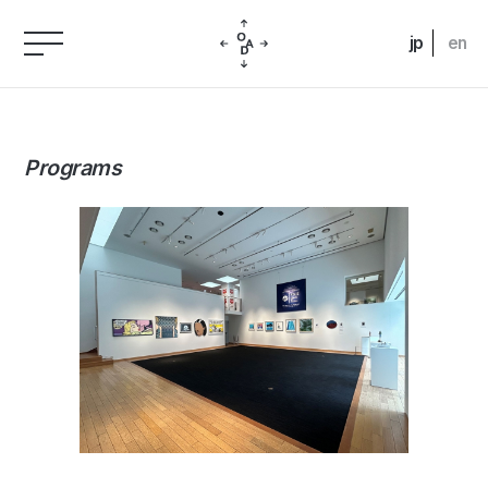
jp
en
Programs