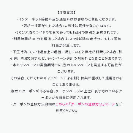
【注意事項】
・インターネット接続料及び通信料はお客様のご負担となります。
・万が一損害が生じた場合も、当社は責任を負いかねます。
・30分未満のライドの場合であっても1回分の割引が消費されます。
・利用時間が30分を超過した場合は、30分以降の走行分に対して通常
料金が発生します。
・不正行為、その他運営上の趣旨に反していると弊社が判断した場合、割
引適用を取り消すなど、キャンペーン適用の対象外となることがあります。
・本キャンペーンの実施期間中に、別のキャンペーンを実施する可能性が
ございます。
その場合、それぞれのキャンペーンによる割引特典が重複して適用される
ことはありません。
複数のクーポンがある場合、クーポンページの上位に表示されているク
ーポンから順番に適用されます。
・クーポンの登録方法詳細は
こちらの「クーポンの登録方法」ページ
をご
参照ください。