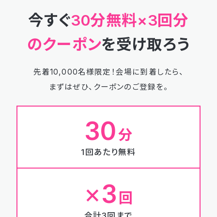
今すぐ
30
分無料×
3
回分
のクーポン
を受け取ろう
先着10,000名様限定！
会場に到着したら、
まずはぜひ、クーポンのご登録を。
30
分
1回あたり無料
×
3
回
合計3回まで